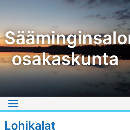
Skip
to
content
Sääminginsalo
osakaskunta
Lohikalat