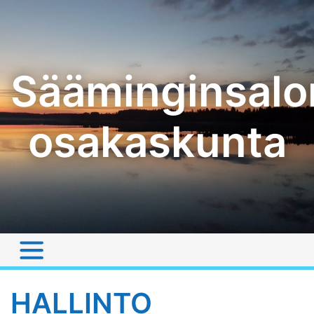
Skip
to
content
Sääminginsalo
osakaskunta
HALLINTO