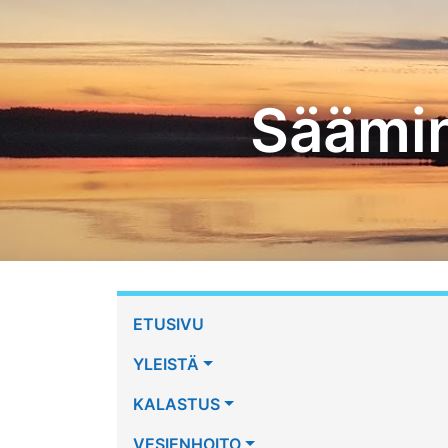
Skip
to
content
Säämin
ETUSIVU
YLEISTÄ
KALASTUS
VESIENHOITO