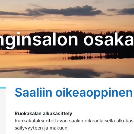
ginsalon osak
Saaliin oikeaoppinen 
Ruokakalan alkukäsittely
Ruokakalaksi otettavan saaliin oikeanlaisella alkukäsi
säilyvyyteen ja makuun.