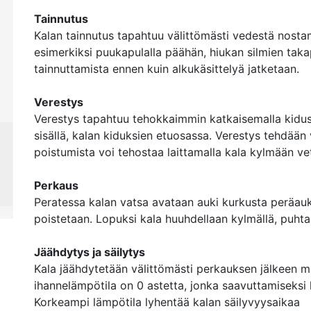
Tainnutus
Kalan tainnutus tapahtuu välittömästi vedestä nostam
esimerkiksi puukapulalla päähän, hiukan silmien takap
tainnuttamista ennen kuin alkukäsittelyä jatketaan.
Verestys
Verestys tapahtuu tehokkaimmin katkaisemalla kidusv
sisällä, kalan kiduksien etuosassa. Verestys tehdään 
poistumista voi tehostaa laittamalla kala kylmään ve
Perkaus
Peratessa kalan vatsa avataan auki kurkusta peräauk
poistetaan. Lopuksi kala huuhdellaan kylmällä, puhtaa
Jäähdytys ja säilytys
Kala jäähdytetään välittömästi perkauksen jälkeen m
ihannelämpötila on 0 astetta, jonka saavuttamiseksi k
Korkeampi lämpötila lyhentää kalan säilyvyysaikaa