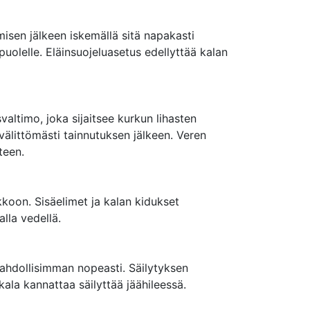
isen jälkeen iskemällä sitä napakasti
uolelle. Eläinsuojeluasetus edellyttää kalan
altimo, joka sijaitsee kurkun lihasten
välittömästi tainnutuksen jälkeen. Veren
teen.
koon. Sisäelimet ja kalan kidukset
lla vedellä.
ahdollisimman nopeasti. Säilytyksen
ala kannattaa säilyttää jäähileessä.